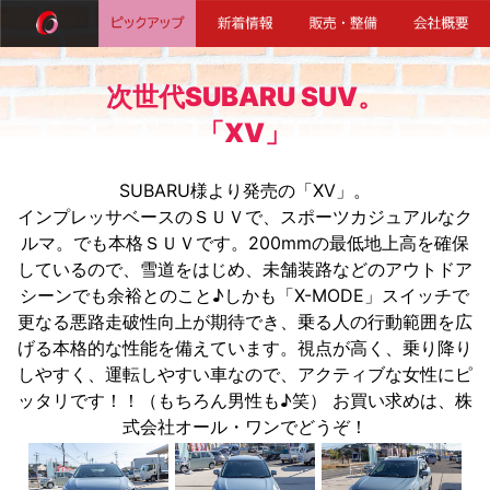
次世代SUBARU SUV。
「XV」
SUBARU様より発売の「XV」。
インプレッサベースのＳＵＶで、スポーツカジュアルなク
ルマ。でも本格ＳＵＶです。200mmの最低地上高を確保
しているので、雪道をはじめ、未舗装路などのアウトドア
シーンでも余裕とのこと♪しかも「X-MODE」スイッチで
更なる悪路走破性向上が期待でき、乗る人の行動範囲を広
げる本格的な性能を備えています。視点が高く、乗り降り
しやすく、運転しやすい車なので、アクティブな女性にピ
ッタリです！！（もちろん男性も♪笑） お買い求めは、株
式会社オール・ワンでどうぞ！